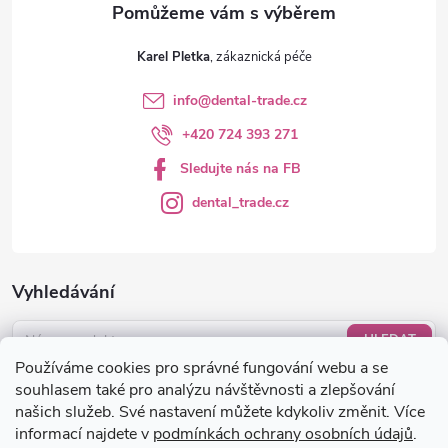
v
ý
Karel Pletka
p
info
@
dental-trade.cz
i
+420 724 393 271
s
Sledujte nás na FB
u
dental_trade.cz
Vyhledávání
HLEDAT
Používáme cookies pro správné fungování webu a se
Nákupní košík
souhlasem také pro analýzu návštěvnosti a zlepšování
našich služeb. Své nastavení můžete kdykoliv změnit. Více
informací najdete v
podmínkách ochrany osobních údajů
.
0
KS /
0 KČ