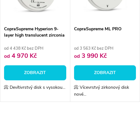
n
i
í
s
p
CopraSupreme Hyperion 9-
CopraSupreme ML PRO
layer high translucent zirconia
p
r
od 4 438 Kč bez DPH
od 3 563 Kč bez DPH
r
4 970 Kč
3 990 Kč
od
od
o
o
ZOBRAZIT
ZOBRAZIT
d
d
📀 Devítivrstvý disk s vysokou...
📀 Vícevrstvý zirkonový disk
u
nové...
u
k
k
O
t
v
t