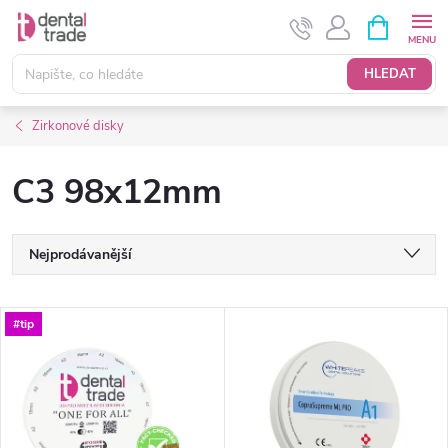
Přejít
NÁKUPNÍ
KOŠÍK
na
obsah
HLEDAT
Zirkonové disky
C3 98x12mm
Ř
Nejprodávanější
a
Nejlevnější
V
#tip
Nejdražší
z
ý
Abecedně
e
p