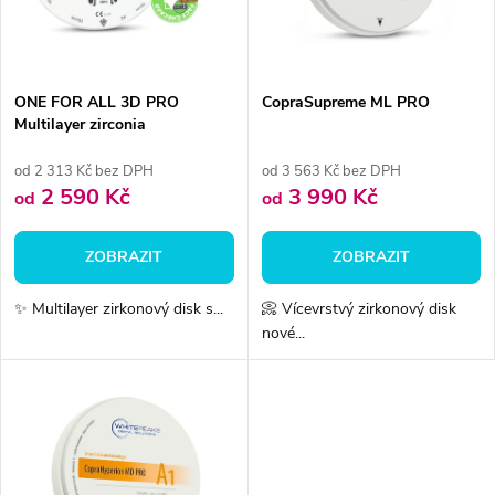
n
i
í
s
p
ONE FOR ALL 3D PRO
CopraSupreme ML PRO
Multilayer zirconia
p
r
od 2 313 Kč bez DPH
od 3 563 Kč bez DPH
r
2 590 Kč
3 990 Kč
od
od
o
o
ZOBRAZIT
ZOBRAZIT
d
d
✨ Multilayer zirkonový disk s...
📀 Vícevrstvý zirkonový disk
u
nové...
u
k
k
t
t