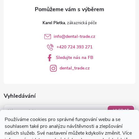
v
ý
Karel Pletka
p
info
@
dental-trade.cz
i
+420 724 393 271
s
Sledujte nás na FB
u
dental_trade.cz
Vyhledávání
HLEDAT
Používáme cookies pro správné fungování webu a se
Nákupní košík
souhlasem také pro analýzu návštěvnosti a zlepšování
našich služeb. Své nastavení můžete kdykoliv změnit. Více