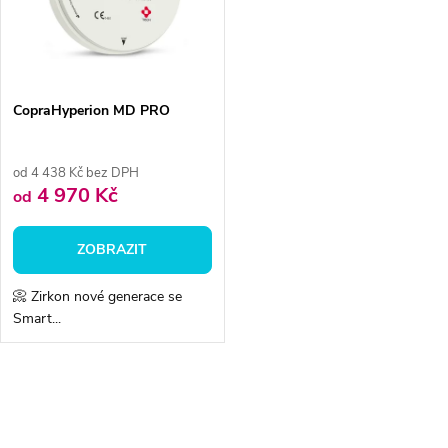
ů
ů
CopraHyperion MD PRO
od 4 438 Kč bez DPH
4 970 Kč
od
ZOBRAZIT
📀 Zirkon nové generace se
Smart...
O
v