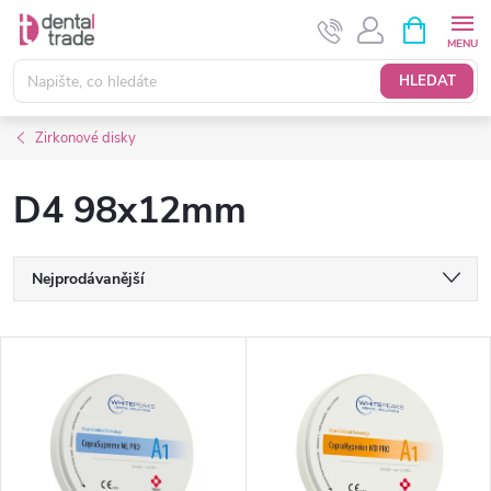
Přejít
NÁKUPNÍ
KOŠÍK
na
obsah
HLEDAT
Zirkonové disky
D4 98x12mm
Ř
Nejprodávanější
a
Nejlevnější
V
Nejdražší
z
ý
Abecedně
e
p