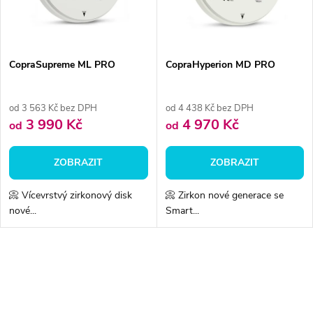
n
i
í
s
p
CopraSupreme ML PRO
CopraHyperion MD PRO
p
r
od 3 563 Kč bez DPH
od 4 438 Kč bez DPH
r
3 990 Kč
4 970 Kč
od
od
o
o
ZOBRAZIT
ZOBRAZIT
d
d
📀 Vícevrstvý zirkonový disk
📀 Zirkon nové generace se
u
nové...
Smart...
u
k
k
O
t
v
t