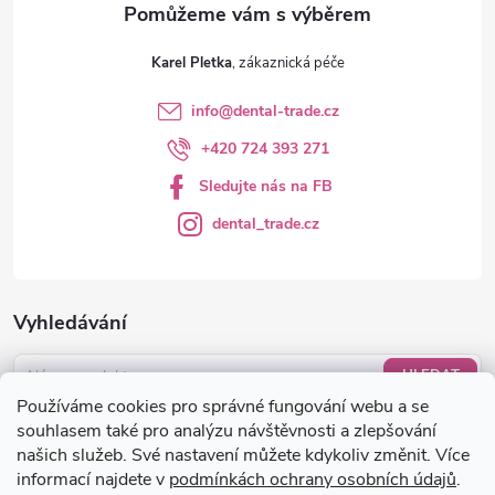
v
ý
Karel Pletka
p
info
@
dental-trade.cz
i
+420 724 393 271
s
Sledujte nás na FB
u
dental_trade.cz
Vyhledávání
HLEDAT
Používáme cookies pro správné fungování webu a se
Nákupní košík
souhlasem také pro analýzu návštěvnosti a zlepšování
našich služeb. Své nastavení můžete kdykoliv změnit. Více
informací najdete v
podmínkách ochrany osobních údajů
.
0
KS /
0 KČ