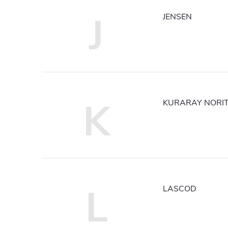
J
JENSEN
K
KURARAY NORI
L
LASCOD