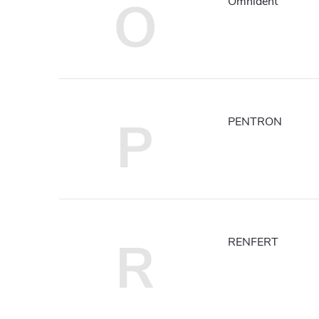
O
Omnident
P
PENTRON
R
RENFERT