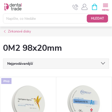
Přejít
NÁKUPNÍ
KOŠÍK
na
obsah
HLEDAT
Zirkonové disky
0M2 98x20mm
Ř
Nejprodávanější
a
Nejlevnější
V
#top
Nejdražší
z
ý
Abecedně
e
p