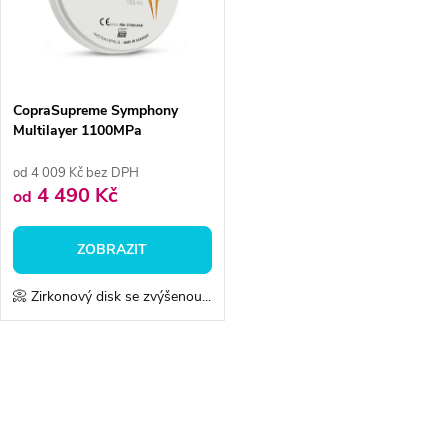
ů
ů
CopraSupreme Symphony
Multilayer 1100MPa
od 4 009 Kč bez DPH
4 490 Kč
od
ZOBRAZIT
📀 Zirkonový disk se zvýšenou...
O
v