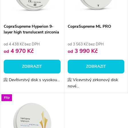
n
i
í
s
p
CopraSupreme Hyperion 9-
CopraSupreme ML PRO
layer high translucent zirconia
p
r
od 4 438 Kč bez DPH
od 3 563 Kč bez DPH
r
4 970 Kč
3 990 Kč
od
od
o
o
ZOBRAZIT
ZOBRAZIT
d
d
📀 Devítivrstvý disk s vysokou...
📀 Vícevrstvý zirkonový disk
u
nové...
u
k
#tip
k
t
t