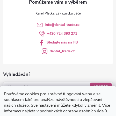
v
ý
Karel Pletka
p
info
@
dental-trade.cz
i
+420 724 393 271
s
Sledujte nás na FB
u
dental_trade.cz
Vyhledávání
HLEDAT
Používáme cookies pro správné fungování webu a se
Nákupní košík
souhlasem také pro analýzu návštěvnosti a zlepšování
našich služeb. Své nastavení můžete kdykoliv změnit. Více
informací najdete v
podmínkách ochrany osobních údajů
.
0
KS /
0 KČ