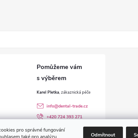
Karel Pletka
info
@
dental-trade.cz
+420 724 393 271
Sledujte nás na FB
ookies pro správné fungování
Odmítnout
S
ouhlasem také pro analýzu