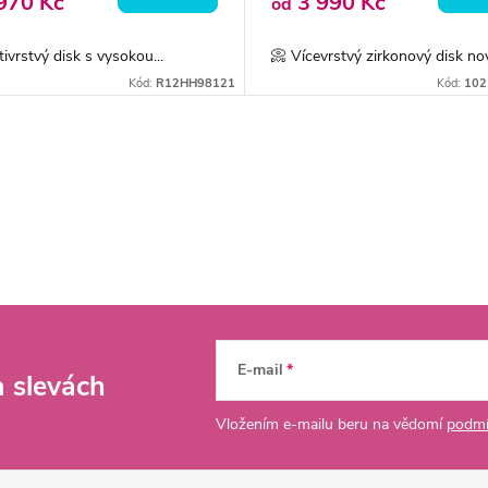
970 Kč
3 990 Kč
od
tivrstvý disk s vysokou...
📀 Vícevrstvý zirkonový disk nov
Kód:
R12HH98121
Kód:
102
E-mail
a slevách
Vložením e-mailu beru na vědomí
podmí