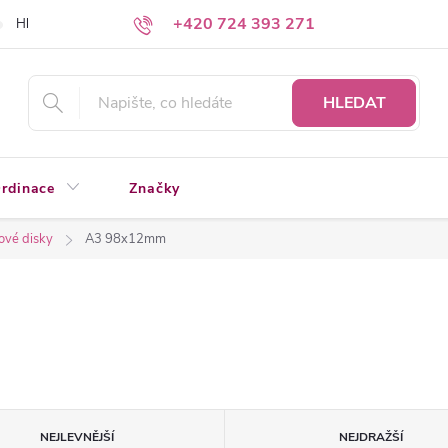
+420 724 393 271
Hledáte a nenacházíte?
Napište nám
HLEDAT
rdinace
Značky
ové disky
A3 98x12mm
NEJLEVNĚJŠÍ
NEJDRAŽŠÍ