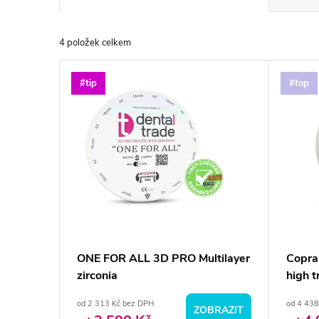
a
4
položek celkem
z
V
#tip
#top
e
ý
n
p
í
i
p
s
r
p
ONE FOR ALL 3D PRO Multilayer
Copra
o
zirconia
high t
r
d
od 2 313 Kč bez DPH
od 4 438
ZOBRAZIT