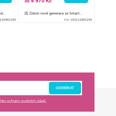
4 970 Kč
od
é...
📀 Zirkon nové generace se Smart...
120981200
Kód:
103111981200
ODEBÍRAT
nky ochrany osobních údajů.