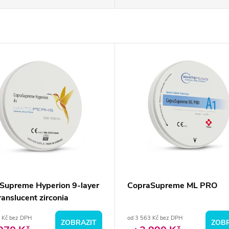
Supreme Hyperion 9-layer
CopraSupreme ML PRO
ranslucent zirconia
 Kč bez DPH
od 3 563 Kč bez DPH
ZOBRAZIT
ZOBR