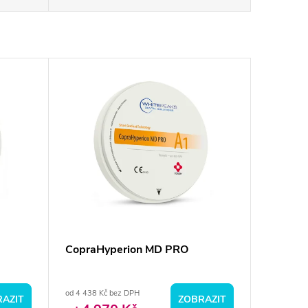
CopraHyperion MD PRO
od 4 438 Kč bez DPH
AZIT
ZOBRAZIT