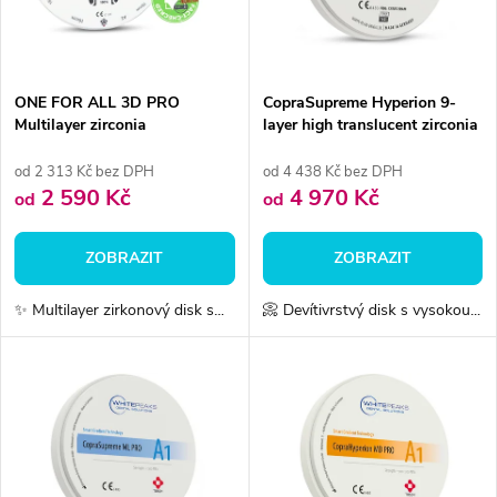
n
i
í
s
p
ONE FOR ALL 3D PRO
CopraSupreme Hyperion 9-
Multilayer zirconia
layer high translucent zirconia
p
r
od 2 313 Kč bez DPH
od 4 438 Kč bez DPH
r
2 590 Kč
4 970 Kč
od
od
o
o
ZOBRAZIT
ZOBRAZIT
d
d
✨ Multilayer zirkonový disk s...
📀 Devítivrstvý disk s vysokou...
u
u
k
k
t
t