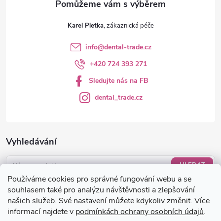
v
ý
Karel Pletka
p
info
@
dental-trade.cz
i
+420 724 393 271
s
Sledujte nás na FB
u
dental_trade.cz
Vyhledávání
HLEDAT
Používáme cookies pro správné fungování webu a se
Nákupní košík
souhlasem také pro analýzu návštěvnosti a zlepšování
našich služeb. Své nastavení můžete kdykoliv změnit. Více
informací najdete v
podmínkách ochrany osobních údajů
.
0
KS /
0 KČ