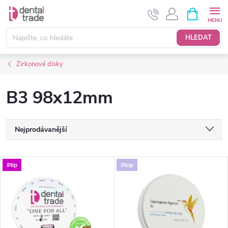
Přejít
NÁKUPNÍ
KOŠÍK
na
obsah
HLEDAT
Zirkonové disky
B3 98x12mm
Ř
Nejprodávanější
a
Nejlevnější
V
#tip
#top
Nejdražší
z
ý
Abecedně
e
p