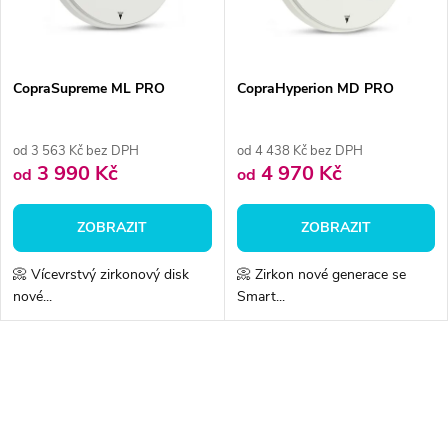
ů
ů
CopraSupreme ML PRO
CopraHyperion MD PRO
od 3 563 Kč bez DPH
od 4 438 Kč bez DPH
3 990 Kč
4 970 Kč
od
od
ZOBRAZIT
ZOBRAZIT
📀 Vícevrstvý zirkonový disk
📀 Zirkon nové generace se
nové...
Smart...
O
v