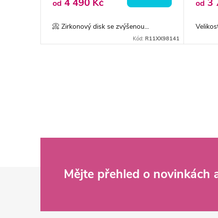
4 490 Kč
3 
od
od
📀 Zirkonový disk se zvýšenou...
Veliko
Kód:
R11XX98141
O
v
l
á
d
Z
Mějte přehled o novinkách
a
c
á
í