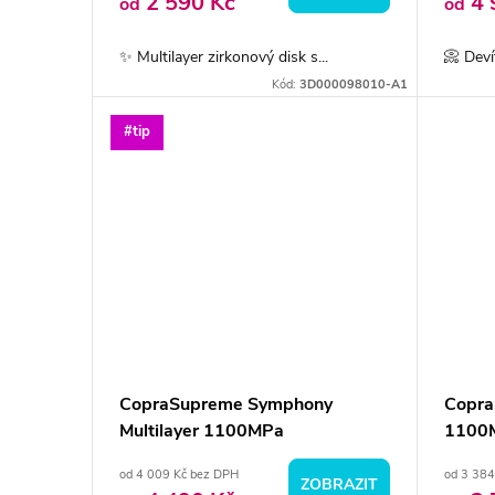
o
2 590 Kč
4 
od
od
u
d
✨ Multilayer zirkonový disk s...
📀 Deví
k
Kód:
3D000098010-A1
u
t
#tip
k
ů
t
ů
CopraSupreme Symphony
Copra
Multilayer 1100MPa
1100
od 4 009 Kč bez DPH
od 3 384
ZOBRAZIT