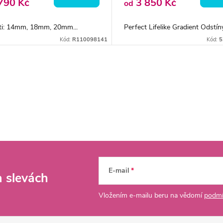
790 Kč
3 850 Kč
od
sti: 14mm, 18mm, 20mm...
Perfect Lifelike Gradient Odstíny:
Kód:
R110098141
Kód:
5
E-mail
a slevách
Vložením e-mailu beru na vědomí
podmí