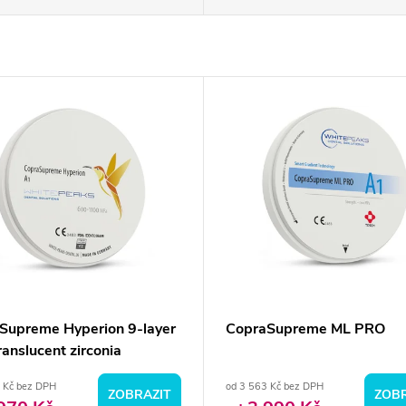
Supreme Hyperion 9-layer
CopraSupreme ML PRO
ranslucent zirconia
 Kč bez DPH
od 3 563 Kč bez DPH
ZOBRAZIT
ZOBR