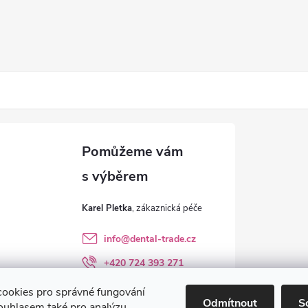
Karel Pletka
info
@
dental-trade.cz
+420 724 393 271
Sledujte nás na FB
ookies pro správné fungování
Odmítnout
S
ouhlasem také pro analýzu