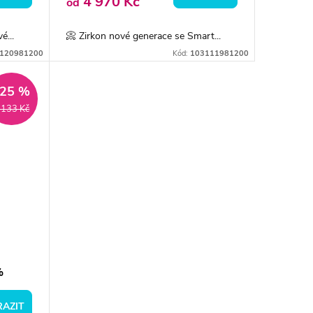
4 970 Kč
od
é...
📀 Zirkon nové generace se Smart...
120981200
Kód:
103111981200
–25 %
 133 Kč
%
AZIT