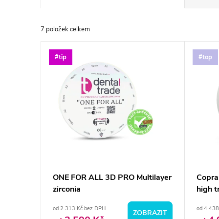
a
7
položek celkem
z
V
#tip
#top
e
ý
n
p
í
i
p
s
r
p
ONE FOR ALL 3D PRO Multilayer
Copra
o
zirconia
high t
r
d
od 2 313 Kč bez DPH
od 4 438
ZOBRAZIT