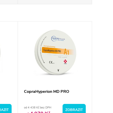
CopraHyperion MD PRO
od 4 438 Kč bez DPH
AZIT
ZOBRAZIT