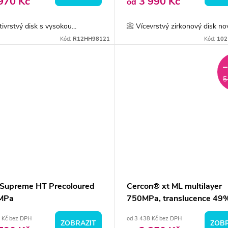
970 Kč
3 990 Kč
od
tivrstvý disk s vysokou...
📀 Vícevrstvý zirkonový disk nov
Kód:
R12HH98121
Kód:
102
5
Supreme HT Precoloured
Cercon® xt ML multilayer
MPa
750MPa, translucence 49
 Kč bez DPH
od 3 438 Kč bez DPH
ZOBRAZIT
ZOBR