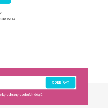
...
366115014
ODEBÍRAT
nky ochrany osobních údajů.