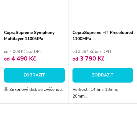
CopraSupreme Symphony
CopraSupreme HT Precoloured
Multilayer 1100MPa
1100MPa
od 4 009 Kč bez DPH
od 3 384 Kč bez DPH
4 490 Kč
3 790 Kč
od
od
ZOBRAZIT
ZOBRAZIT
📀 Zirkonový disk se zvýšenou...
Velikosti: 14mm, 18mm,
20mm...
O
v