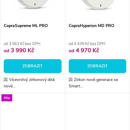
ů
ů
CopraSupreme ML PRO
CopraHyperion MD PRO
od 3 563 Kč bez DPH
od 4 438 Kč bez DPH
3 990 Kč
4 970 Kč
od
od
ZOBRAZIT
ZOBRAZIT
📀 Vícevrstvý zirkonový disk
📀 Zirkon nové generace se
nové...
Smart...
#tip