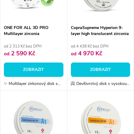
n
i
í
s
p
ONE FOR ALL 3D PRO
CopraSupreme Hyperion 9-
Multilayer zirconia
layer high translucent zirconia
p
r
od 2 313 Kč bez DPH
od 4 438 Kč bez DPH
r
2 590 Kč
4 970 Kč
od
od
o
o
ZOBRAZIT
ZOBRAZIT
d
d
✨ Multilayer zirkonový disk s...
📀 Devítivrstvý disk s vysokou...
u
u
k
k
t
t