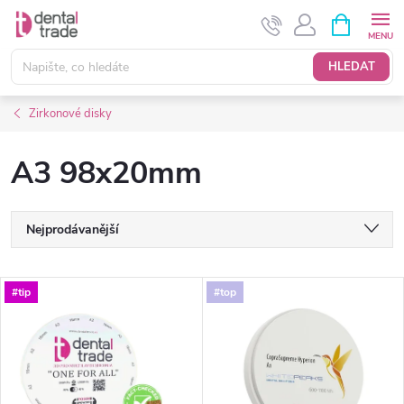
Přejít
NÁKUPNÍ
KOŠÍK
na
obsah
HLEDAT
Zirkonové disky
A3 98x20mm
Ř
Nejprodávanější
a
Nejlevnější
V
#tip
#top
Nejdražší
z
ý
Abecedně
e
p