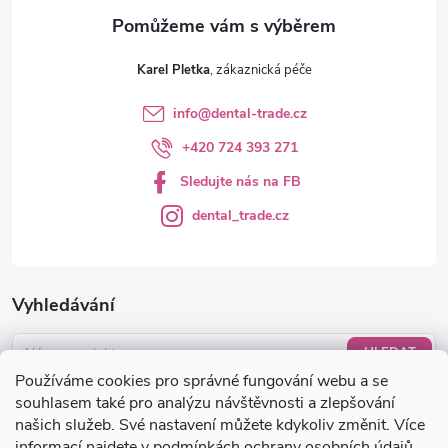
v
ý
Karel Pletka
p
info
@
dental-trade.cz
i
+420 724 393 271
s
Sledujte nás na FB
u
dental_trade.cz
Vyhledávání
HLEDAT
Používáme cookies pro správné fungování webu a se
Nákupní košík
souhlasem také pro analýzu návštěvnosti a zlepšování
našich služeb. Své nastavení můžete kdykoliv změnit. Více
informací najdete v
podmínkách ochrany osobních údajů
.