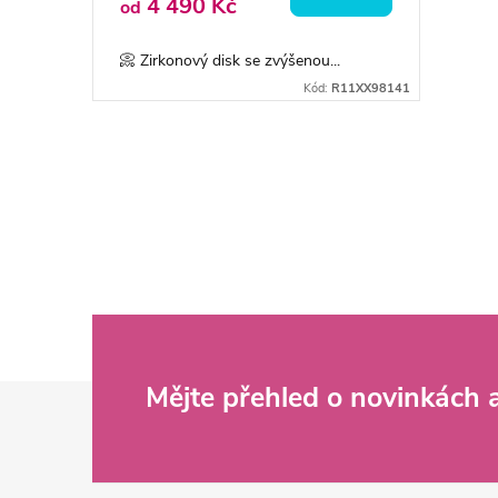
4 490 Kč
od
📀 Zirkonový disk se zvýšenou...
Kód:
R11XX98141
O
v
l
á
d
Z
Mějte přehled o novinkách
a
c
á
í