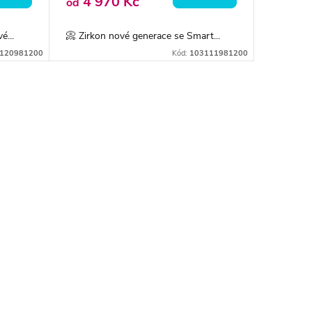
4 970 Kč
od
é...
📀 Zirkon nové generace se Smart...
120981200
Kód:
103111981200