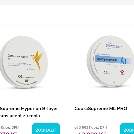
Supreme Hyperion 9-layer
CopraSupreme ML PRO
ranslucent zirconia
 Kč bez DPH
od 3 563 Kč bez DPH
ZOBRAZIT
ZOBR