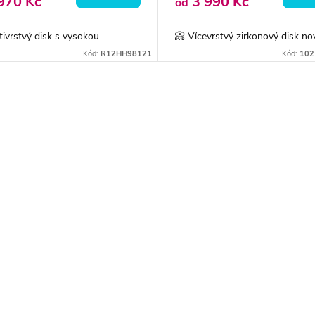
970 Kč
3 990 Kč
od
tivrstvý disk s vysokou...
📀 Vícevrstvý zirkonový disk nov
Kód:
R12HH98121
Kód:
102