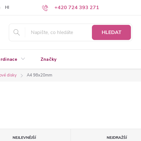
+420 724 393 271
Hledáte a nenacházíte?
Napište nám
HLEDAT
rdinace
Značky
ové disky
A4 98x20mm
NEJLEVNĚJŠÍ
NEJDRAŽŠÍ