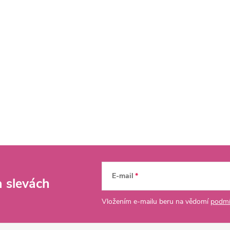
E-mail
a slevách
Vložením e-mailu beru na vědomí
podmí