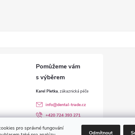
Karel Pletka
info
@
dental-trade.cz
+420 724 393 271
Sledujte nás na FB
ookies pro správné fungování
Odmítnout
S
ouhlasem také pro analýzu