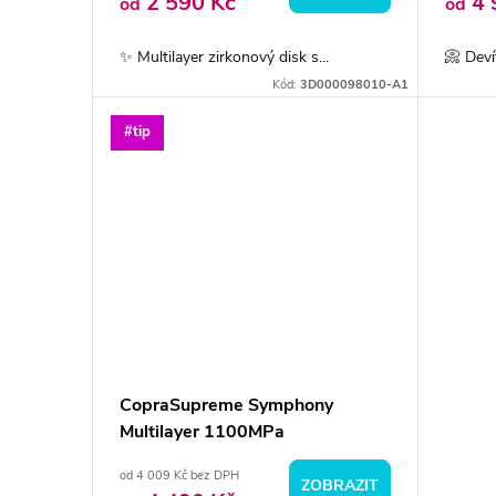
o
2 590 Kč
4 
od
od
u
d
✨ Multilayer zirkonový disk s...
📀 Deví
k
Kód:
3D000098010-A1
u
t
#tip
k
ů
t
ů
CopraSupreme Symphony
Multilayer 1100MPa
od 4 009 Kč bez DPH
ZOBRAZIT