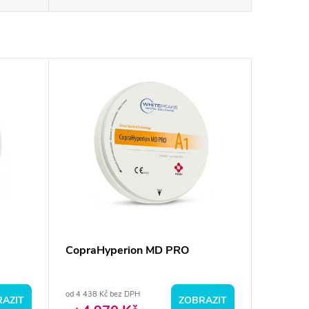
CopraHyperion MD PRO
od 4 438 Kč bez DPH
AZIT
ZOBRAZIT