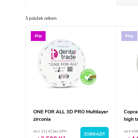
a
5
položek celkem
z
V
#tip
#top
e
ý
n
p
í
i
p
s
r
p
ONE FOR ALL 3D PRO Multilayer
Copra
o
zirconia
high t
r
d
od 2 313 Kč bez DPH
od 4 438
ZOBRAZIT