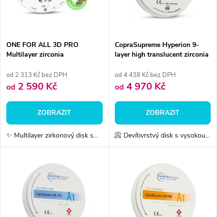
n
i
í
s
p
ONE FOR ALL 3D PRO
CopraSupreme Hyperion 9-
Multilayer zirconia
layer high translucent zirconia
p
r
od 2 313 Kč bez DPH
od 4 438 Kč bez DPH
r
2 590 Kč
4 970 Kč
od
od
o
o
ZOBRAZIT
ZOBRAZIT
d
d
✨ Multilayer zirkonový disk s...
📀 Devítivrstvý disk s vysokou...
u
u
k
k
t
t