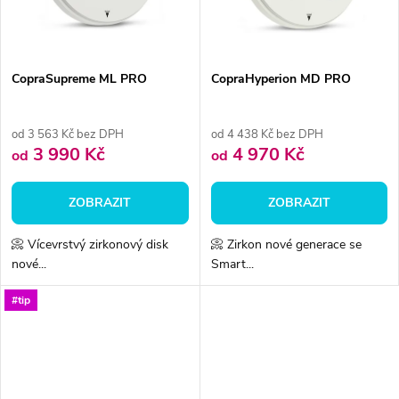
ů
ů
CopraSupreme ML PRO
CopraHyperion MD PRO
od 3 563 Kč bez DPH
od 4 438 Kč bez DPH
3 990 Kč
4 970 Kč
od
od
ZOBRAZIT
ZOBRAZIT
📀 Vícevrstvý zirkonový disk
📀 Zirkon nové generace se
nové...
Smart...
#tip