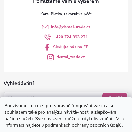
v
ý
Karel Pletka
p
info
@
dental-trade.cz
i
+420 724 393 271
s
Sledujte nás na FB
u
dental_trade.cz
Vyhledávání
HLEDAT
Používáme cookies pro správné fungování webu a se
Nákupní košík
souhlasem také pro analýzu návštěvnosti a zlepšování
našich služeb. Své nastavení můžete kdykoliv změnit. Více
informací najdete v
podmínkách ochrany osobních údajů
.
0
KS /
0 KČ