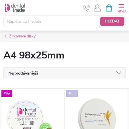
Přejít
NÁKUPNÍ
KOŠÍK
na
obsah
HLEDAT
Zirkonové disky
A4 98x25mm
Ř
Nejprodávanější
a
Nejlevnější
V
#tip
#top
Nejdražší
z
ý
Abecedně
e
p