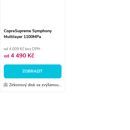
CopraSupreme Symphony
Multilayer 1100MPa
od 4 009 Kč bez DPH
4 490 Kč
od
ZOBRAZIT
📀 Zirkonový disk se zvýšenou...
O
v