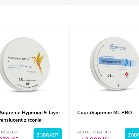
Supreme Hyperion 9-layer
CopraSupreme ML PRO
ranslucent zirconia
 Kč bez DPH
od 3 563 Kč bez DPH
ZOBRAZIT
ZOBR