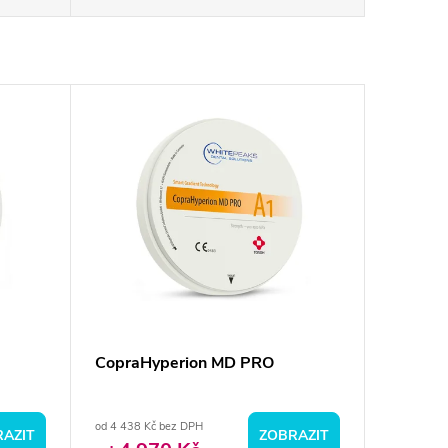
CopraHyperion MD PRO
od 4 438 Kč bez DPH
AZIT
ZOBRAZIT