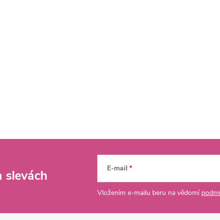
E-mail
a slevách
Vložením e-mailu beru na vědomí
podmí