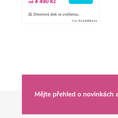
4 490 Kč
od
📀 Zirkonový disk se zvýšenou...
Kód:
R11XX98141
O
v
l
á
d
Z
Mějte přehled o novinkách
a
c
á
í