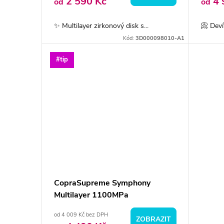
o
2 590 Kč
4 
od
od
u
d
✨ Multilayer zirkonový disk s...
📀 Deví
k
Kód:
3D000098010-A1
u
t
#tip
k
ů
t
ů
CopraSupreme Symphony
Multilayer 1100MPa
od 4 009 Kč bez DPH
ZOBRAZIT