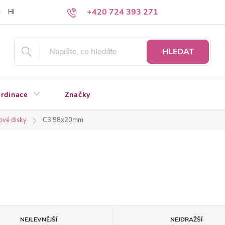
+420 724 393 271
Hledáte a nenacházíte?
Napište nám
HLEDAT
rdinace
Značky
ové disky
C3 98x20mm
NEJLEVNĚJŠÍ
NEJDRAŽŠÍ