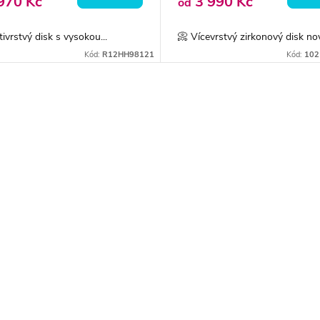
970 Kč
3 990 Kč
od
tivrstvý disk s vysokou...
📀 Vícevrstvý zirkonový disk nov
Kód:
R12HH98121
Kód:
102