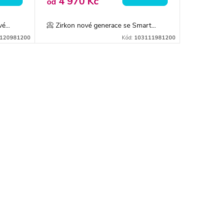
4 970 Kč
od
é...
📀 Zirkon nové generace se Smart...
120981200
Kód:
103111981200