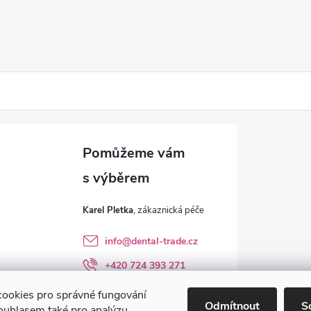
Karel Pletka
info
@
dental-trade.cz
+420 724 393 271
Sledujte nás na FB
ookies pro správné fungování
Odmítnout
S
ouhlasem také pro analýzu