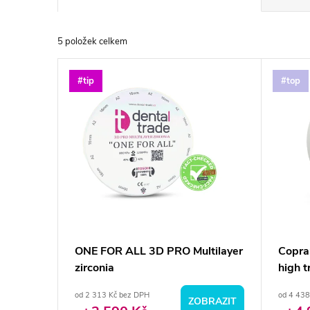
a
5
položek celkem
z
V
#tip
#top
e
ý
n
p
í
i
p
s
r
p
ONE FOR ALL 3D PRO Multilayer
Copra
o
zirconia
high t
r
d
od 2 313 Kč bez DPH
od 4 438
ZOBRAZIT