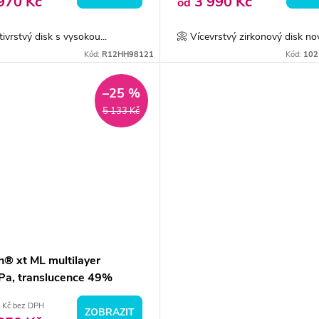
970 Kč
3 990 Kč
od
tivrstvý disk s vysokou...
📀 Vícevrstvý zirkonový disk nov
Kód:
R12HH98121
Kód:
102
–25 %
5 133 Kč
n® xt ML multilayer
a, translucence 49%
 Kč bez DPH
ZOBRAZIT