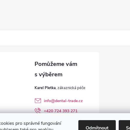
Karel Pletka
info
@
dental-trade.cz
+420 724 393 271
Sledujte nás na FB
ookies pro správné fungování
Odmítnout
S
ouhlasem také pro analýzu