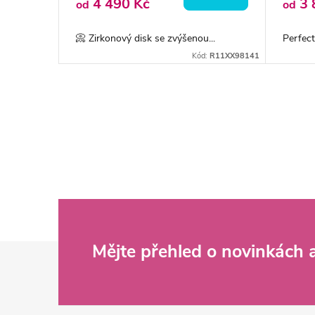
4 490 Kč
3 
od
od
📀 Zirkonový disk se zvýšenou...
Perfect
Kód:
R11XX98141
O
v
l
á
d
Z
Mějte přehled o novinkách
a
c
á
í