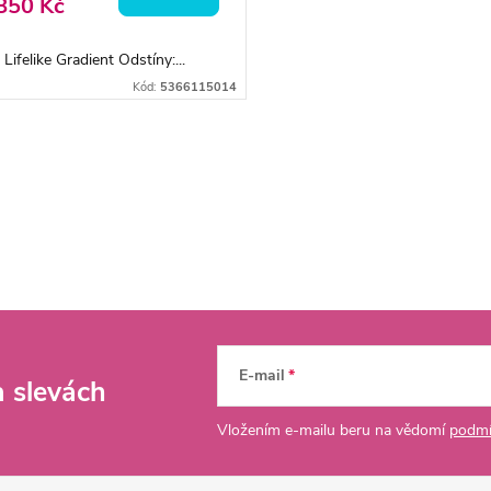
850 Kč
 Lifelike Gradient Odstíny:...
Kód:
5366115014
E-mail
a slevách
Vložením e-mailu beru na vědomí
podmí