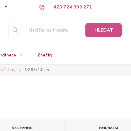
+420 724 393 271
Hledáte a nenacházíte?
Napište nám
HLEDAT
rdinace
Značky
ové disky
D2 98x14mm
NEJLEVNĚJŠÍ
NEJDRAŽŠÍ