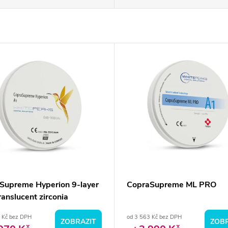
Supreme Hyperion 9-layer
CopraSupreme ML PRO
ranslucent zirconia
 Kč bez DPH
od 3 563 Kč bez DPH
ZOBRAZIT
ZOBR