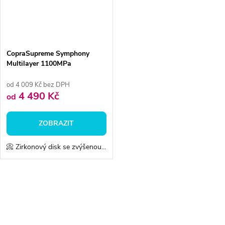
CopraSupreme Symphony
Multilayer 1100MPa
od 4 009 Kč bez DPH
4 490 Kč
od
ZOBRAZIT
📀 Zirkonový disk se zvýšenou...
O
v