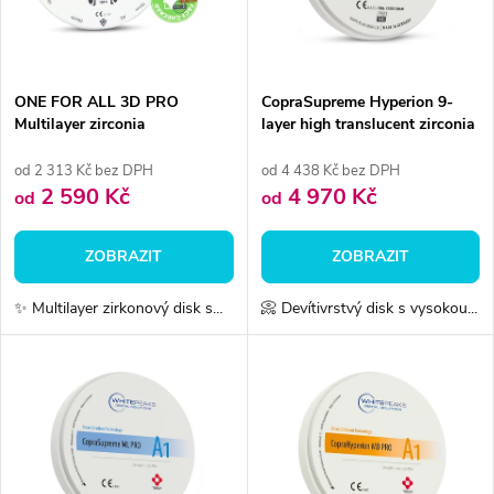
n
i
í
s
p
ONE FOR ALL 3D PRO
CopraSupreme Hyperion 9-
Multilayer zirconia
layer high translucent zirconia
p
r
od 2 313 Kč bez DPH
od 4 438 Kč bez DPH
r
2 590 Kč
4 970 Kč
od
od
o
o
ZOBRAZIT
ZOBRAZIT
d
d
✨ Multilayer zirkonový disk s...
📀 Devítivrstvý disk s vysokou...
u
u
k
k
t
t