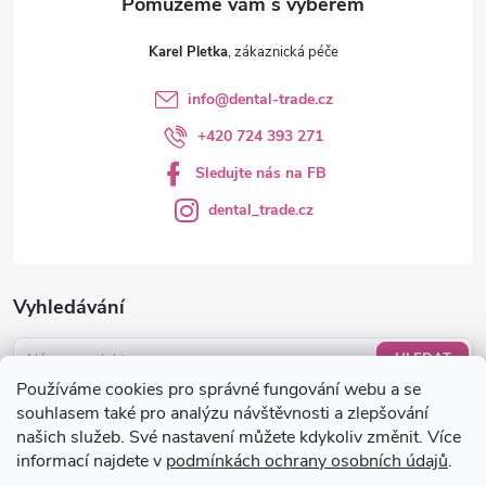
v
ý
Karel Pletka
p
info
@
dental-trade.cz
i
+420 724 393 271
s
Sledujte nás na FB
u
dental_trade.cz
Vyhledávání
HLEDAT
Používáme cookies pro správné fungování webu a se
Nákupní košík
souhlasem také pro analýzu návštěvnosti a zlepšování
našich služeb. Své nastavení můžete kdykoliv změnit. Více
informací najdete v
podmínkách ochrany osobních údajů
.
0
KS /
0 KČ