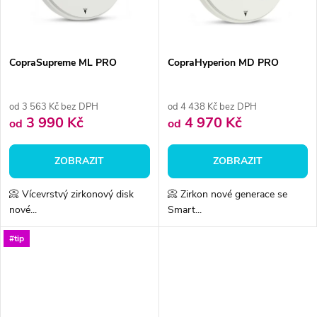
ů
ů
CopraSupreme ML PRO
CopraHyperion MD PRO
od 3 563 Kč bez DPH
od 4 438 Kč bez DPH
3 990 Kč
4 970 Kč
od
od
ZOBRAZIT
ZOBRAZIT
📀 Vícevrstvý zirkonový disk
📀 Zirkon nové generace se
nové...
Smart...
#tip