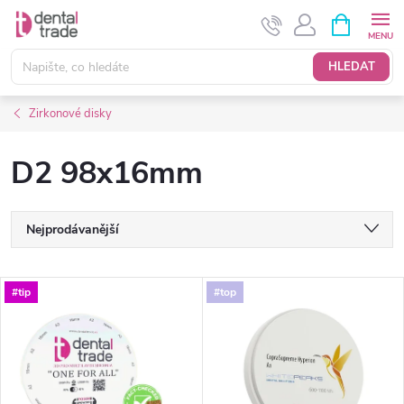
Přejít
NÁKUPNÍ
KOŠÍK
na
obsah
HLEDAT
Zirkonové disky
D2 98x16mm
Ř
Nejprodávanější
a
Nejlevnější
V
#tip
#top
Nejdražší
z
ý
Abecedně
e
p