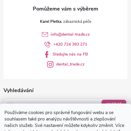
v
ý
Karel Pletka
p
info
@
dental-trade.cz
i
+420 724 393 271
s
Sledujte nás na FB
u
dental_trade.cz
Vyhledávání
HLEDAT
Používáme cookies pro správné fungování webu a se
Nákupní košík
souhlasem také pro analýzu návštěvnosti a zlepšování
našich služeb. Své nastavení můžete kdykoliv změnit. Více