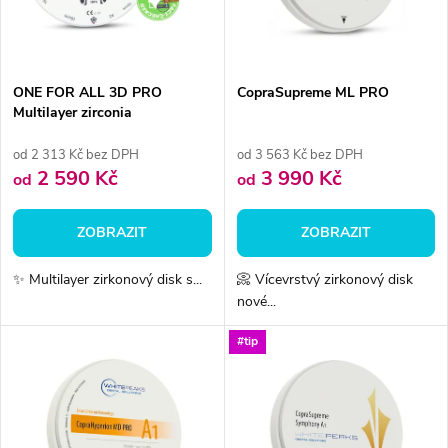
n
i
í
s
p
ONE FOR ALL 3D PRO
CopraSupreme ML PRO
Multilayer zirconia
p
r
od 2 313 Kč bez DPH
od 3 563 Kč bez DPH
r
2 590 Kč
3 990 Kč
od
od
o
o
ZOBRAZIT
ZOBRAZIT
d
d
✨ Multilayer zirkonový disk s...
📀 Vícevrstvý zirkonový disk
u
nové...
u
k
#tip
k
t
t