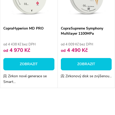
ů
ů
CopraHyperion MD PRO
CopraSupreme Symphony
Multilayer 1100MPa
od 4 438 Kč bez DPH
od 4 009 Kč bez DPH
4 970 Kč
4 490 Kč
od
od
ZOBRAZIT
ZOBRAZIT
📀 Zirkon nové generace se
📀 Zirkonový disk se zvýšenou...
Smart...
O
v