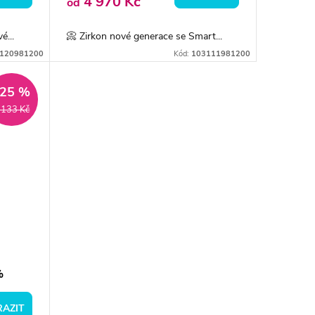
4 970 Kč
od
é...
📀 Zirkon nové generace se Smart...
120981200
Kód:
103111981200
–25 %
 133 Kč
%
AZIT