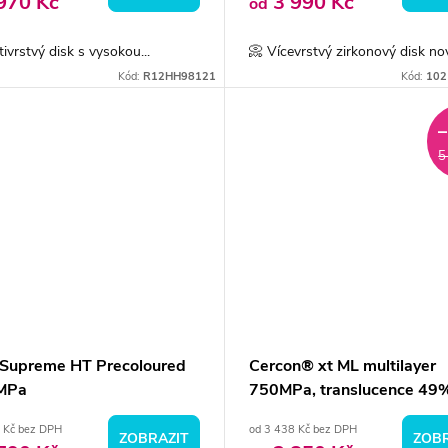
970 Kč
3 990 Kč
od
tivrstvý disk s vysokou...
📀 Vícevrstvý zirkonový disk nov
Kód:
R12HH98121
Kód:
102
5
Supreme HT Precoloured
Cercon® xt ML multilayer
MPa
750MPa, translucence 49
 Kč bez DPH
od 3 438 Kč bez DPH
ZOBRAZIT
ZOBR