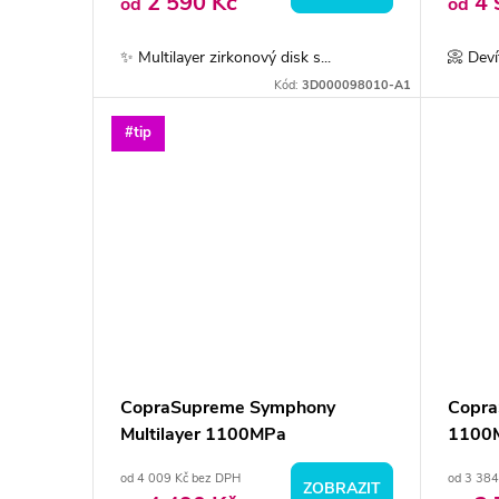
o
2 590 Kč
4 
od
od
u
d
✨ Multilayer zirkonový disk s...
📀 Deví
k
Kód:
3D000098010-A1
u
t
#tip
k
ů
t
ů
CopraSupreme Symphony
Copra
Multilayer 1100MPa
1100
od 4 009 Kč bez DPH
od 3 384
ZOBRAZIT