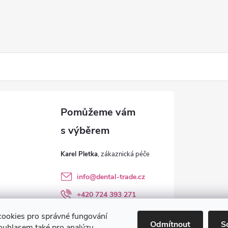
Karel Pletka
info
@
dental-trade.cz
+420 724 393 271
Sledujte nás na FB
ookies pro správné fungování
Odmítnout
S
ouhlasem také pro analýzu