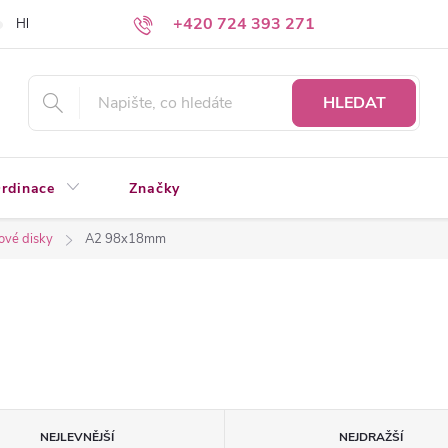
+420 724 393 271
Hledáte a nenacházíte?
Napište nám
HLEDAT
rdinace
Značky
ové disky
A2 98x18mm
NEJLEVNĚJŠÍ
NEJDRAŽŠÍ