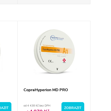
CopraHyperion MD PRO
od 4 438 Kč bez DPH
AZIT
ZOBRAZIT