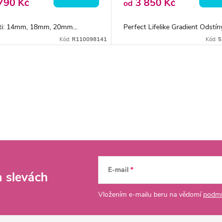
790 Kč
3 850 Kč
od
sti: 14mm, 18mm, 20mm...
Perfect Lifelike Gradient Odstíny:
Kód:
R110098141
Kód:
5
E-mail
a slevách
Vložením e-mailu beru na vědomí
podmí