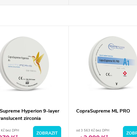
Supreme Hyperion 9-layer
CopraSupreme ML PRO
ranslucent zirconia
 Kč bez DPH
od 3 563 Kč bez DPH
ZOBRAZIT
ZOBR