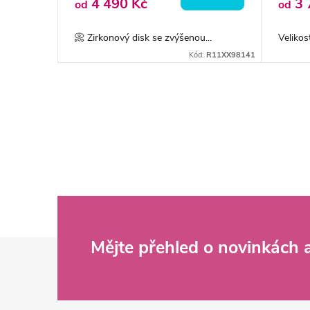
4 490 Kč
3 
od
od
📀 Zirkonový disk se zvýšenou...
Veliko
Kód:
R11XX98141
O
v
l
á
d
Z
Mějte přehled o novinkách
a
c
á
í