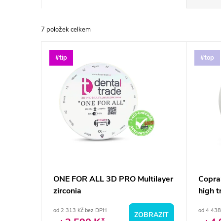
a
7
položek celkem
z
V
#tip
#top
e
ý
n
p
í
i
p
s
r
p
ONE FOR ALL 3D PRO Multilayer
Copra
o
zirconia
high t
r
d
od 2 313 Kč bez DPH
od 4 438
ZOBRAZIT