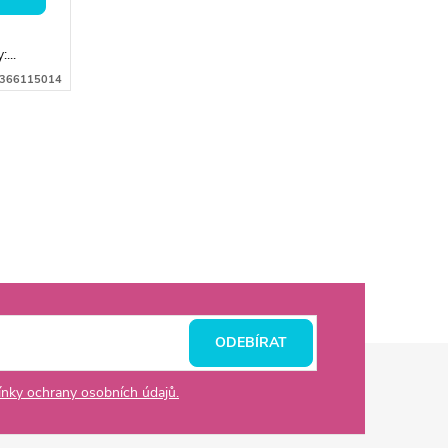
...
366115014
ODEBÍRAT
nky ochrany osobních údajů.